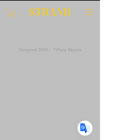
Translate
Designed 2023 | Tiffany Skyers
US
English
FR
French
· Français
DE
German
· Deutsch
ES
Spanish
· Español