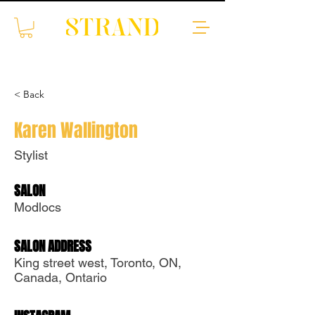
< Back
Karen Wallington
Stylist
SALON
Translate
Modlocs
SALON ADDRESS
US
English
King street west, Toronto, ON,
FR
French
· Français
Canada, Ontario
DE
German
· Deutsch