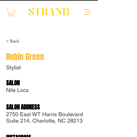
< Back
Robin Green
Stylist
SALON
Translate
Nile Locs
SALON ADDRESS
US
English
2750 East WT Harris Boulevard
FR
French
· Français
Suite 214, Charlotte, NC 28213
DE
German
· Deutsch